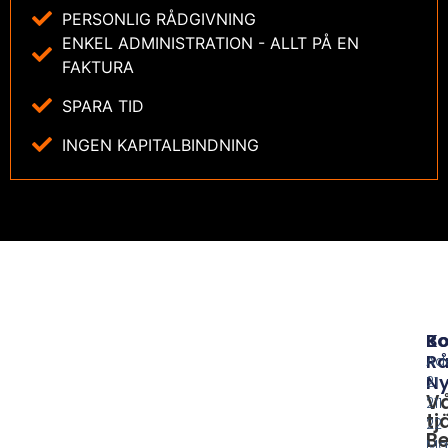
PERSONLIG RÅDGIVNING
ENKEL ADMINISTRATION - ALLT PÅ EN
FAKTURA
SPARA TID
INGEN KAPITALBINDNING
B
Ko
Rå
Ad
Ny
21
V
211
tj
22
Be
Ma