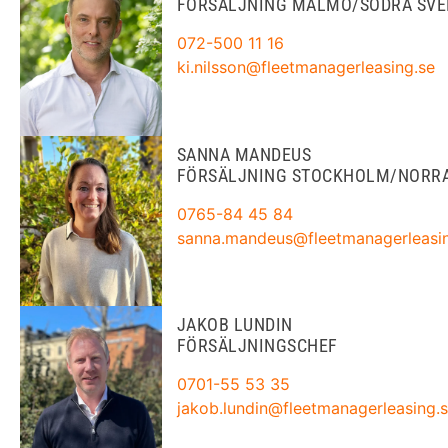
FÖRSÄLJNING MALMÖ/SÖDRA SVE
072-500 11 16
ki.nilsson@fleetmanagerleasing.se
SANNA MANDEUS
FÖRSÄLJNING STOCKHOLM/NORRA
0765-84 45 84
sanna.mandeus@fleetmanagerleasin
JAKOB LUNDIN
FÖRSÄLJNINGSCHEF
0701-55 53 35
jakob.lundin@fleetmanagerleasing.