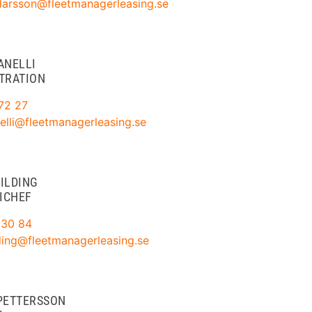
.larsson@fleetmanagerleasing.se
ANELLI
TRATION
72 27
nelli@fleetmanagerleasing.se
ILDING
ICHEF
 30 84
lding@fleetmanagerleasing.se
PETTERSSON