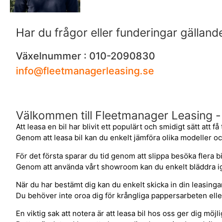
Har du frågor eller funderingar gällan
Växelnummer : 010-2090830
info@fleetmanagerleasing.se
Välkommen till Fleetmanager Leasing - bi
Att leasa en bil har blivit ett populärt och smidigt sätt att få
Genom att leasa bil kan du enkelt jämföra olika modeller och
För det första sparar du tid genom att slippa besöka flera bilh
Genom att använda vårt showroom kan du enkelt bläddra igen
När du har bestämt dig kan du enkelt skicka in din leasing
Du behöver inte oroa dig för krångliga pappersarbeten ell
En viktig sak att notera är att leasa bil hos oss ger dig mö