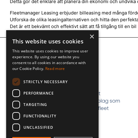
Detta gör det enklare att planera din ekonomi och undvika
Fleetmanager Leasing erbjuder billeasing med många fördela
Utforska de olika leasingalternativen och hitta den perfekta
Det är ett bekvämt och effektivt sätt att få tillgång till en b
×
This website uses cookies
This website uses cookies to improve user
experience. By using our website you
consent to all cookies in accordance with
our Cookie Policy.
Read more
STRICTLY NECESSARY
Fleetmanager Leasing är ett
PERFORMANCE
märkesoberoende finansbolag som
TARGETING
erbjuder premiumbilar och fleet
management till företag.
FUNCTIONALITY
UNCLASSIFIED