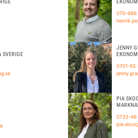
RIGE
EKONOM
070-666
henrik.p
JENNY G
 SVERIGE
EKONOM
0701-55 
g.se
jenny.gr
PIA SKO
MARKNA
0733-46
pia.skoo
se