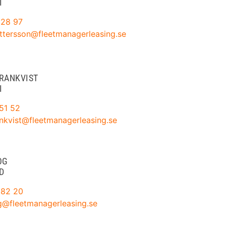
I
 28 97
ettersson@fleetmanagerleasing.se
RANKVIST
I
51 52
ankvist@fleetmanagerleasing.se
OG
D
 82 20
g@fleetmanagerleasing.se