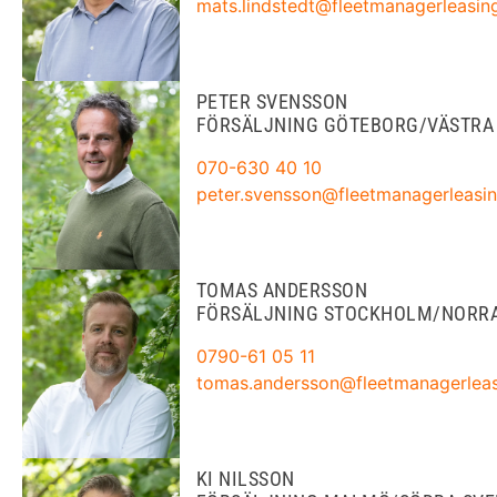
mats.lindstedt@fleetmanagerleasin
PETER SVENSSON
FÖRSÄLJNING GÖTEBORG/VÄSTRA
070-630 40 10
peter.svensson@fleetmanagerleasin
TOMAS ANDERSSON
FÖRSÄLJNING STOCKHOLM/NORRA
0790-61 05 11
tomas.andersson@fleetmanagerleas
KI NILSSON