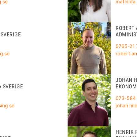
g.se
mathilda
ROBERT 
 SVERIGE
ADMINIS
0765-21 
g.se
robert.a
JOHAN H
 SVERIGE
EKONOM
073-584
ing.se
johan.hi
HENRIK 