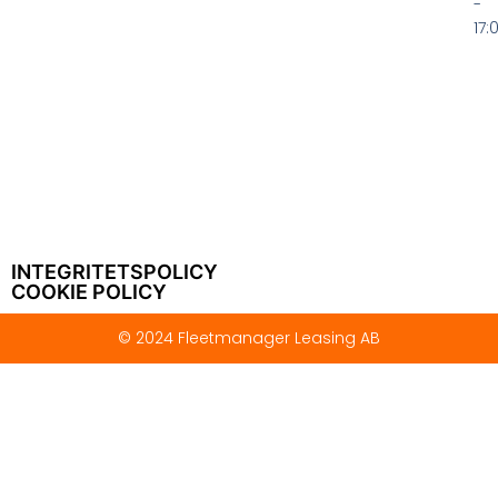
-
17:
INTEGRITETSPOLICY
COOKIE POLICY
© 2024 Fleetmanager Leasing AB