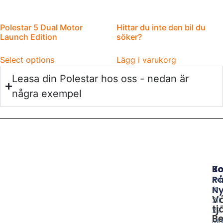
Polestar 5 Dual Motor
Hittar du inte den bil du
Launch Edition
söker?
Select options
Lägg i varukorg
Leasa din Polestar hos oss - nedan är
några exempel
B
Ko
Rå
Ad
Ny
21
V
211
tj
22
Be
Ma