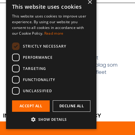
×
This website uses cookies
This website uses cookies to improve user
experience. By using our website you
consent to all cookies in accordance with
our Cookie Policy.
Read more
STRICTLY NECESSARY
Fleetmanager Leasing är ett
PERFORMANCE
märkesoberoende finansbolag som
TARGETING
erbjuder premiumbilar och fleet
management till företag.
FUNCTIONALITY
UNCLASSIFIED
ACCEPT ALL
DECLINE ALL
INTEGRITETSPOLICY
COOKIE POLICY
SHOW DETAILS