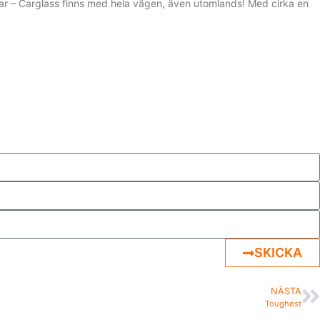
tar – Carglass finns med hela vägen, även utomlands! Med cirka en
SKICKA
NÄSTA
Toughest