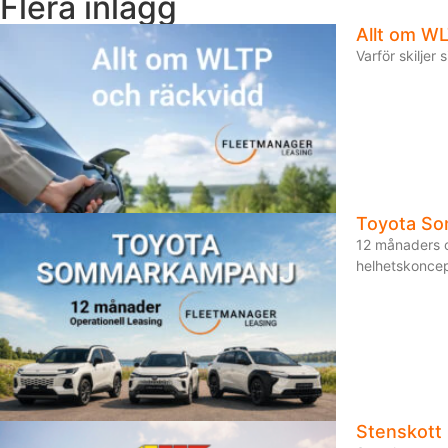
Flera inlägg
Allt om WL
Varför skiljer
Toyota S
12 månaders o
helhetskoncept
Stenskott