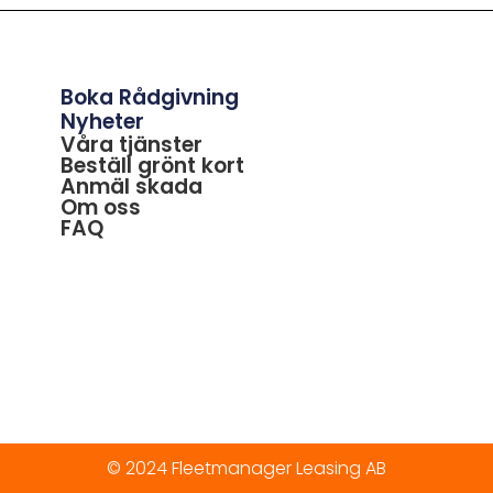
Boka Rådgivning
Nyheter
Våra tjänster
Beställ grönt kort
Anmäl skada
Om oss
FAQ
© 2024 Fleetmanager Leasing AB