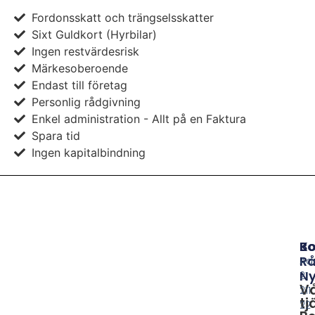
Fordonsskatt och trängselsskatter
Sixt Guldkort (Hyrbilar)
Ingen restvärdesrisk
Märkesoberoende
Endast till företag
Personlig rådgivning
Enkel administration - Allt på en Faktura
Spara tid
Ingen kapitalbindning
B
Ko
Rå
Ad
Ny
21
V
211
tj
22