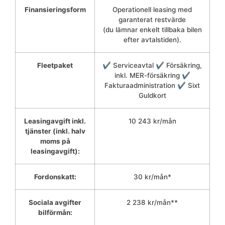
Finansieringsform
Operationell leasing med
garanterat restvärde
(du lämnar enkelt tillbaka bilen
efter avtalstiden).
Fleetpaket
✔ Serviceavtal ✔ Försäkring,
inkl. MER-försäkring ✔
Fakturaadministration ✔ Sixt
Guldkort
Leasingavgift inkl.
10 243 kr/mån
tjänster (inkl. halv
moms på
leasingavgift):
Fordonskatt:
30 kr/mån*
Sociala avgifter
2 238 kr/mån**
bilförmån: