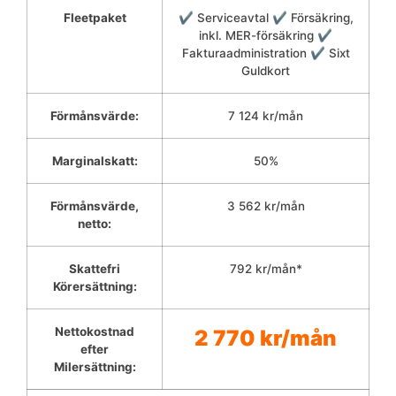
Fleetpaket
✔ Serviceavtal ✔ Försäkring,
inkl. MER-försäkring ✔
Fakturaadministration ✔ Sixt
Guldkort
Förmånsvärde:
7 124 kr/mån
Marginalskatt:
50%
Förmånsvärde,
3 562 kr/mån
netto:
Skattefri
792 kr/mån*
Körersättning:
Nettokostnad
2 770 kr/mån
efter
Milersättning: