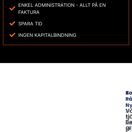
ENKEL ADMINISTRATION - ALLT PÅ EN
FAKTURA
SPARA TID
INGEN KAPITALBINDNING
B
Ko
Rå
Ad
Ny
21
V
211
tj
22
Be
Ma
gr
in